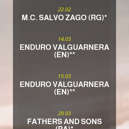
22.02
M.C. SALVO ZAGO (RG)*
14.03
ENDURO VALGUARNERA
(EN)**
15.03
ENDURO VALGUARNERA
(EN)**
29.03
FATHERS AND SONS
(PA)*